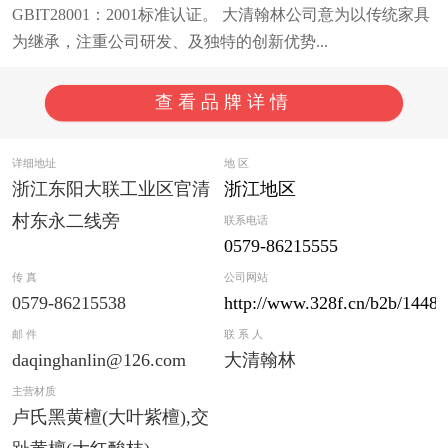
GBIT28001：2001标准认证。 大清翰林公司意为以传统家具
为继承，注重公司研发、及独特的创新优势...
查看品牌详情
详细地址
地 区
浙江东阳大联工业区官清
浙江地区
村东永二线旁
联系电话
0579-86215555
传 真
公司网站
0579-86215538
http://www.328f.cn/b2b/14486
邮 件
联 系 人
daqinghanlin@126.com
大清翰林
主营材质
卢氏黑黄檀(大叶紫檀),交